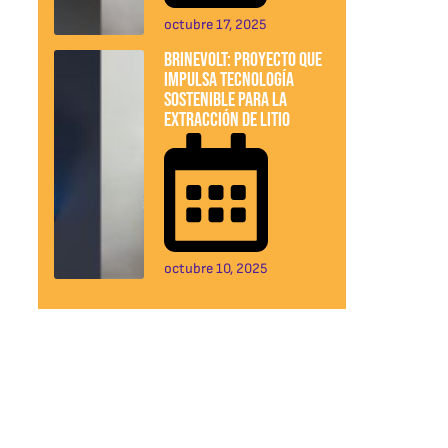
octubre 17, 2025
BrineVolt: Proyecto que
impulsa tecnología
sostenible para la
extracción de litio
octubre 10, 2025