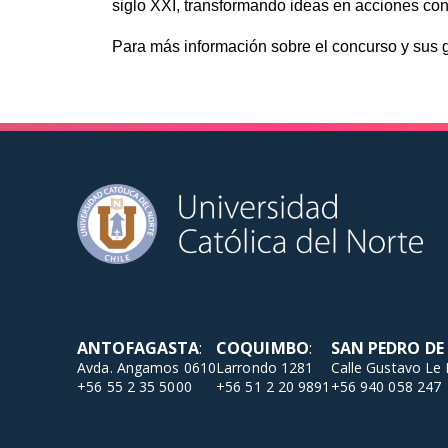
siglo XXI, transformando ideas en acciones con
Para más información sobre el concurso y sus 
ANTOFAGASTA
:
COQUIMBO
:
SAN PEDRO D
Avda. Angamos 0610
Larrondo 1281
Calle Gustavo Le
+56 55 2 35 5000
+56 51 2 20 9891
+56 940 058 247