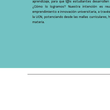
aprendizaje, para que l@s estudiantes desarrolle
¿Cómo lo logramos? Nuestra intención es reu
emprendimiento e innovación universitaria, a travé
la UCN, potenciando desde las mallas curriculares, 
materia.