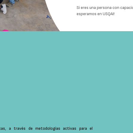
Si eres una
persona con capacid
esperamos en USQAI!
icas, a través de metodologías activas para el